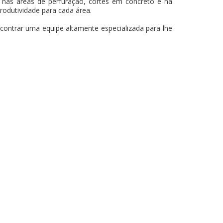
nas áreas de perfuração, cortes em concreto e na
produtividade para cada área.
contrar uma equipe altamente especializada para lhe