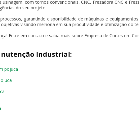
e usinagem, com tornos convencionais, CNC, Frezadora CNC e Frez
gências do seu projeto.
 processos, garantindo disponibilidade de máquinas e equipament
s objetivas visando melhoria em sua produtividade e otimização do t
ença! Entre em contato e saiba mais sobre Empresa de Cortes em Co
nutenção Industrial:
em pojuca
pojuca
uca
a