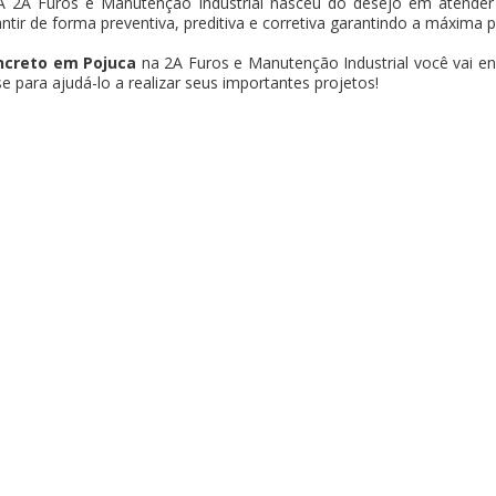
A 2A Furos e Manutenção Industrial nasceu do desejo em atender 
antir de forma preventiva, preditiva e corretiva garantindo a máxima 
ncreto em Pojuca
na 2A Furos e Manutenção Industrial você vai en
 para ajudá-lo a realizar seus importantes projetos!