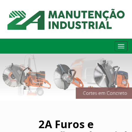
Me
2A Furos e