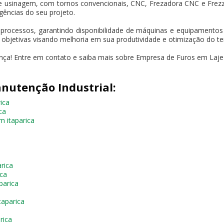
e usinagem, com tornos convencionais, CNC, Frezadora CNC e Frez
gências do seu projeto.
 processos, garantindo disponibilidade de máquinas e equipament
s objetivas visando melhoria em sua produtividade e otimização do t
nça! Entre em contato e saiba mais sobre Empresa de Furos em Laje 
nutenção Industrial:
ica
ca
m itaparica
rica
ica
parica
taparica
rica