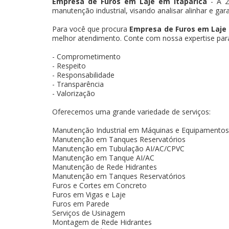
Empresa de Furos em Laje em Itaparica
- A 2
manutenção industrial, visando analisar alinhar e gar
Para você que procura
Empresa de Furos em Laje 
melhor atendimento. Conte com nossa expertise para 
- Comprometimento
- Respeito
- Responsabilidade
- Transparência
- Valorização
Oferecemos uma grande variedade de serviços:
Manutenção Industrial em Máquinas e Equipamentos
Manutenção em Tanques Reservatórios
Manutenção em Tubulação AI/AC/CPVC
Manutenção em Tanque AI/AC
Manutenção de Rede Hidrantes
Manutenção em Tanques Reservatórios
Furos e Cortes em Concreto
Furos em Vigas e Laje
Furos em Parede
Serviços de Usinagem
Montagem de Rede Hidrantes