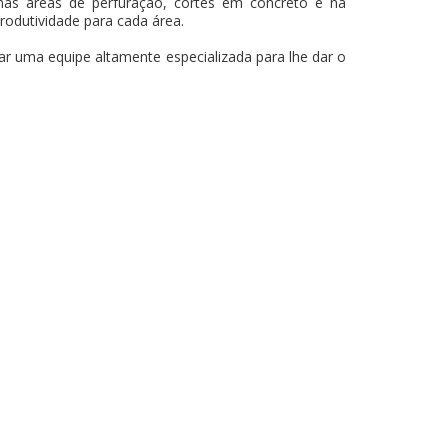
as áreas de perfuração, cortes em concreto e na
produtividade para cada área.
ar uma equipe altamente especializada para lhe dar o