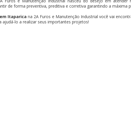
A Furos e Manutenção Industrial nasceu do desejo em atender n
antir de forma preventiva, preditiva e corretiva garantindo a máxima 
em Itaparica
na 2A Furos e Manutenção Industrial você vai encontr
ajudá-lo a realizar seus importantes projetos!