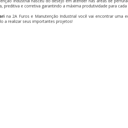
enção Industrial nasceu do desejo em atender nas áreas de perfura
va, preditiva e corretiva garantindo a máxima produtividade para cada 
ri
na 2A Furos e Manutenção Industrial você vai encontrar uma eq
o a realizar seus importantes projetos!