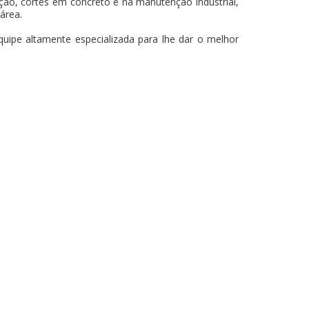
ção, cortes em concreto e na manutenção industrial,
área.
uipe altamente especializada para lhe dar o melhor