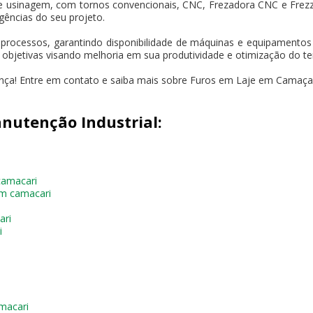
e usinagem, com tornos convencionais, CNC, Frezadora CNC e Frez
gências do seu projeto.
 processos, garantindo disponibilidade de máquinas e equipament
s objetivas visando melhoria em sua produtividade e otimização do t
ença! Entre em contato e saiba mais sobre Furos em Laje em Camaçar
nutenção Industrial:
camacari
em camacari
ari
i
macari