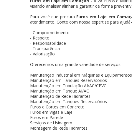
Furos em Laje em Camaçari
- A 2A Furos e Manut
visando analisar alinhar e garantir de forma preventi
Para você que procura
Furos em Laje em Camaça
atendimento. Conte com nossa expertise para ajudá-l
- Comprometimento
- Respeito
- Responsabilidade
- Transparência
- Valorização
Oferecemos uma grande variedade de serviços:
Manutenção Industrial em Máquinas e Equipamentos
Manutenção em Tanques Reservatórios
Manutenção em Tubulação AI/AC/CPVC
Manutenção em Tanque AI/AC
Manutenção de Rede Hidrantes
Manutenção em Tanques Reservatórios
Furos e Cortes em Concreto
Furos em Vigas e Laje
Furos em Parede
Serviços de Usinagem
Montagem de Rede Hidrantes