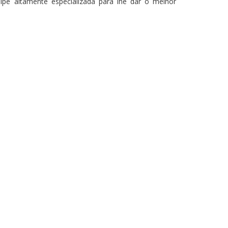
ipe altamente especializada para lhe dar o melhor