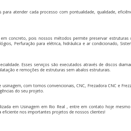
 para atender cada processo com pontualidade, qualidade, eficiência
 em concreto, pois nossos métodos permite preservar estruturas
gios, Perfuração para elétrica, hidráulica e ar condicionado, Sistem
pecialidade. Esses serviços são executados através de discos dia
ilatação e remoções de estruturas sem abalos estruturais.
e usinagem, com tornos convencionais, CNC, Frezadora CNC e Frez
gências do seu projeto.
izada em Usinagem em Rio Real , entre em contato hoje mesmo e
 eficiente nos importantes projetos de nossos clientes!