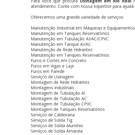
Para você que procura
Usinagem em Rio Real
atendimento. Conte com nossa expertise para ajudá-l
Oferecemos uma grande variedade de serviços:
Manutenção Industrial em Máquinas e Equipamentos
Manutenção em Tanques Reservatórios
Manutenção em Tubulação AI/AC/CPVC
Manutenção em Tanque AI/AC
Manutenção de Rede Hidrantes
Manutenção em Tanques Reservatórios
Furos e Cortes em Concreto
Furos em Vigas e Laje
Furos em Parede
Serviços de Usinagem
Montagem de Rede Hidrantes
Montagens Industriais
Montagem de Tubulação AI
Montagem de Tubulação AC
Montagem de Tubulação CPVC
Montagem de Tanques Reservatórios
Serviços de Caldeiraria
Serviços de Solda Tig
Serviços de Solda Alumínio
Serviços de Solda Amarela