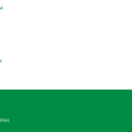
al
l
GERAL