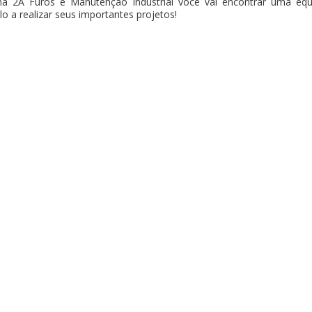
na 2A Furos e Manutenção Industrial você vai encontrar uma equ
o a realizar seus importantes projetos!