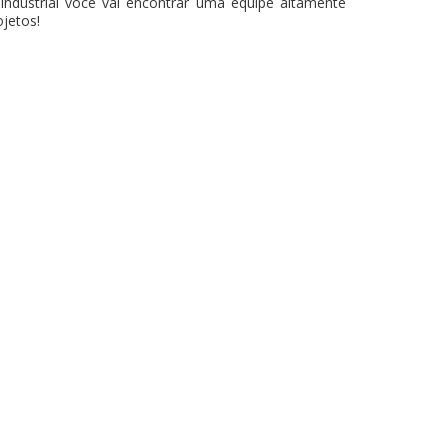
dustrial você vai encontrar uma equipe altamente
ojetos!