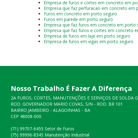
Empresa de furos e cortes em concreto em po
Empresa que faz perfuracao em concreto em 
Furos em concreto em porto seguro
Furos em parede em porto seguro
Empresa que faz furos em concreto em porto 
Empresa que faz furos e cortes em concreto 
Empresa de furos em laje em porto seguro
Empresa de furos em vigas em porto seguro
Nosso Trabalho É Fazer A Diferença
2A FUROS, CORTES, MANUTENÇÕES E SERVIÇOS DE SOLDA 
ROD. GOVERNADOR MARIO COVAS, S/N - ROD. BR 101
BAIRRO JAMBEIRO - ALAGOINHAS - BA
CEP 48008-000
(71) 99707-6455 Setor de Furos
(75) 99996-8345 Manutenção Industrial