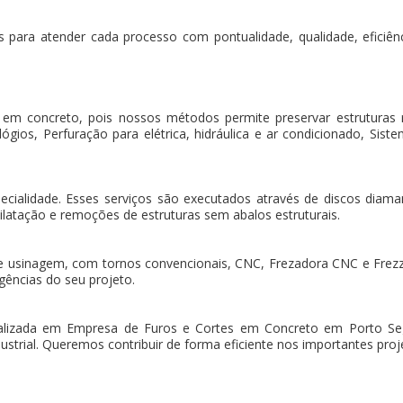
 para atender cada processo com pontualidade, qualidade, eficiência
 em concreto, pois nossos métodos permite preservar estruturas
gios, Perfuração para elétrica, hidráulica e ar condicionado, Sistem
pecialidade. Esses serviços são executados através de discos dia
ilatação e remoções de estruturas sem abalos estruturais.
e usinagem, com tornos convencionais, CNC, Frezadora CNC e Frez
gências do seu projeto.
lizada em Empresa de Furos e Cortes em Concreto em Porto Se
strial. Queremos contribuir de forma eficiente nos importantes proje