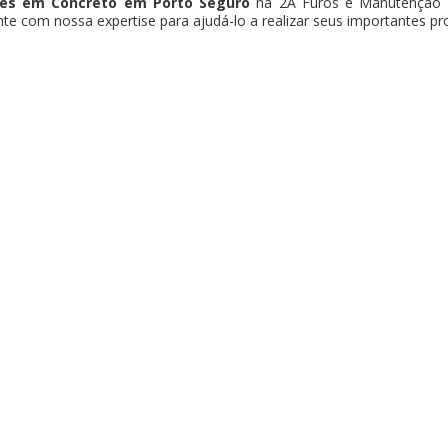
tes em Concreto em Porto Seguro
na 2A Furos e Manutenção In
te com nossa expertise para ajudá-lo a realizar seus importantes pr