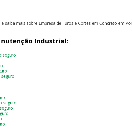
to e saiba mais sobre Empresa de Furos e Cortes em Concreto em Por
nutenção Industrial:
o seguro
ro
guro
 seguro
uro
to seguro
 seguro
eguro
ro
uro