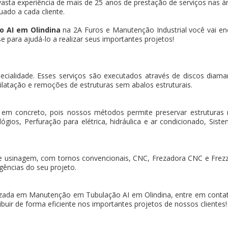
asta experiência de mais de 25 anos de prestação de serviços nas ár
uado a cada cliente.
 AI em Olindina
na 2A Furos e Manutenção Industrial você vai en
 para ajudá-lo a realizar seus importantes projetos!
pecialidade. Esses serviços são executados através de discos dia
ilatação e remoções de estruturas sem abalos estruturais.
 em concreto, pois nossos métodos permite preservar estruturas
gios, Perfuração para elétrica, hidráulica e ar condicionado, Sistem
e usinagem, com tornos convencionais, CNC, Frezadora CNC e Frez
gências do seu projeto.
zada em Manutenção em Tubulação AI em Olindina, entre em contat
buir de forma eficiente nos importantes projetos de nossos clientes!