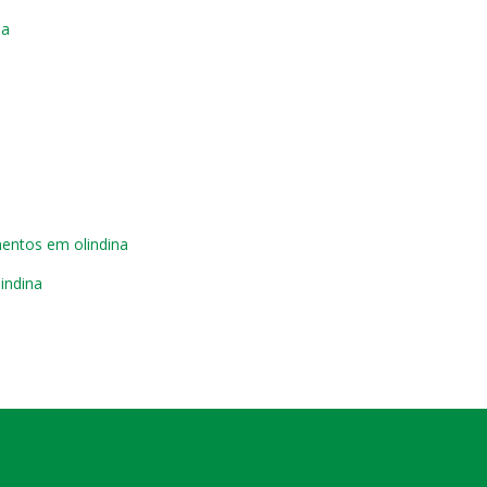
na
entos em olindina
indina