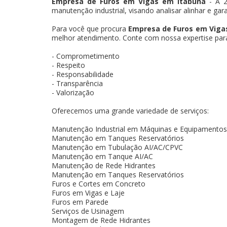
Empresa de Furos em Vigas em Itabuna
- A 2
manutenção industrial, visando analisar alinhar e gar
Para você que procura
Empresa de Furos em Viga
melhor atendimento. Conte com nossa expertise para 
- Comprometimento
- Respeito
- Responsabilidade
- Transparência
- Valorização
Oferecemos uma grande variedade de serviços:
Manutenção Industrial em Máquinas e Equipamentos
Manutenção em Tanques Reservatórios
Manutenção em Tubulação AI/AC/CPVC
Manutenção em Tanque AI/AC
Manutenção de Rede Hidrantes
Manutenção em Tanques Reservatórios
Furos e Cortes em Concreto
Furos em Vigas e Laje
Furos em Parede
Serviços de Usinagem
Montagem de Rede Hidrantes