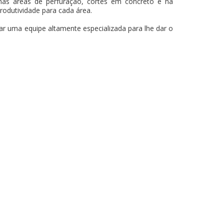
as áreas de perfuração, cortes em concreto e na
produtividade para cada área.
ar uma equipe altamente especializada para lhe dar o