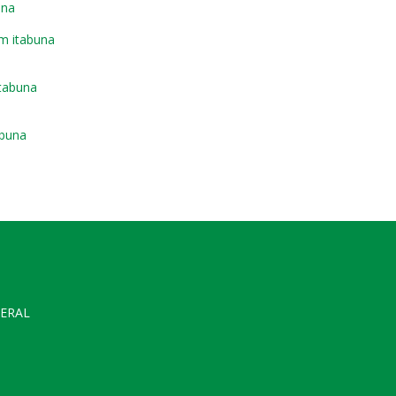
una
m itabuna
tabuna
abuna
GERAL