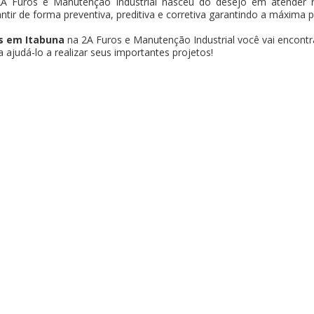
A Furos e Manutenção Industrial nasceu do desejo em atender n
antir de forma preventiva, preditiva e corretiva garantindo a máxima 
s em Itabuna
na 2A Furos e Manutenção Industrial você vai encontr
ajudá-lo a realizar seus importantes projetos!