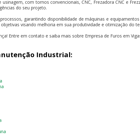
e usinagem, com tornos convencionais, CNC, Frezadora CNC e Frez
gências do seu projeto.
 processos, garantindo disponibilidade de máquinas e equipament
s objetivas visando melhoria em sua produtividade e otimização do t
ença! Entre em contato e saiba mais sobre Empresa de Furos em Viga
nutenção Industrial:
na
na
a
una