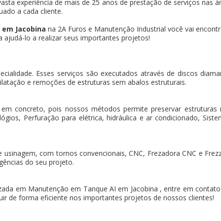
asta experiência de mais de 25 anos de prestação de serviços nas ár
uado a cada cliente.
 em Jacobina
na 2A Furos e Manutenção Industrial você vai encontr
ajudá-lo a realizar seus importantes projetos!
pecialidade. Esses serviços são executados através de discos dia
ilatação e remoções de estruturas sem abalos estruturais.
 em concreto, pois nossos métodos permite preservar estruturas
gios, Perfuração para elétrica, hidráulica e ar condicionado, Sistem
e usinagem, com tornos convencionais, CNC, Frezadora CNC e Frez
gências do seu projeto.
zada em Manutenção em Tanque AI em Jacobina , entre em contato 
ir de forma eficiente nos importantes projetos de nossos clientes!