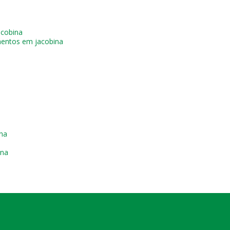
acobina
mentos em jacobina
na
ina