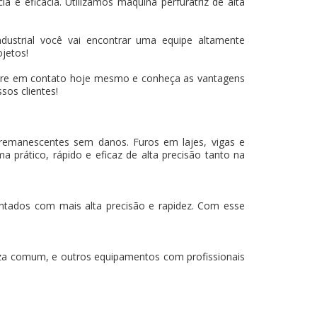
 e eficácia. Utilizamos máquina perfuratriz de alta
ustrial você vai encontrar uma equipe altamente
ojetos!
tre em contato hoje mesmo e conheça as vantagens
sos clientes!
 remanescentes sem danos. Furos em lajes, vigas e
a prático, rápido e eficaz de alta precisão tanto na
mantados com mais alta precisão e rapidez. Com esse
za comum, e outros equipamentos com profissionais