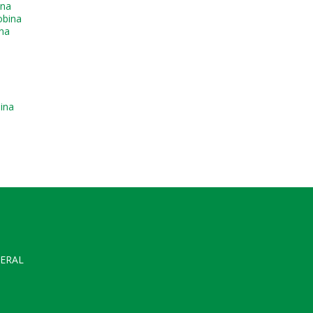
ina
obina
na
ina
GERAL