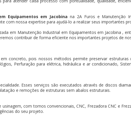
 para atender cada processo com pontualidade, qualidade, eficiência
 em Equipamentos em Jacobina
na 2A Furos e Manutenção Ind
te com nossa expertise para ajudá-lo a realizar seus importantes pr
zada em Manutenção Industrial em Equipamentos em Jacobina , en
remos contribuir de forma eficiente nos importantes projetos de nos
 em concreto, pois nossos métodos permite preservar estruturas
gios, Perfuração para elétrica, hidráulica e ar condicionado, Sistem
pecialidade. Esses serviços são executados através de discos dia
ilatação e remoções de estruturas sem abalos estruturais.
e usinagem, com tornos convencionais, CNC, Frezadora CNC e Frez
gências do seu projeto.