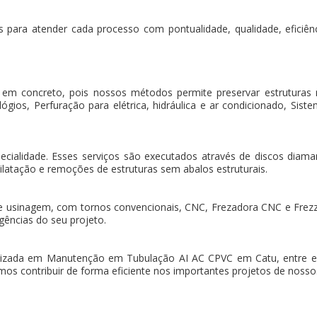
 para atender cada processo com pontualidade, qualidade, eficiência
 em concreto, pois nossos métodos permite preservar estruturas
gios, Perfuração para elétrica, hidráulica e ar condicionado, Sistem
pecialidade. Esses serviços são executados através de discos dia
ilatação e remoções de estruturas sem abalos estruturais.
e usinagem, com tornos convencionais, CNC, Frezadora CNC e Frez
gências do seu projeto.
izada em Manutenção em Tubulação AI AC CPVC em Catu, entre 
os contribuir de forma eficiente nos importantes projetos de nossos