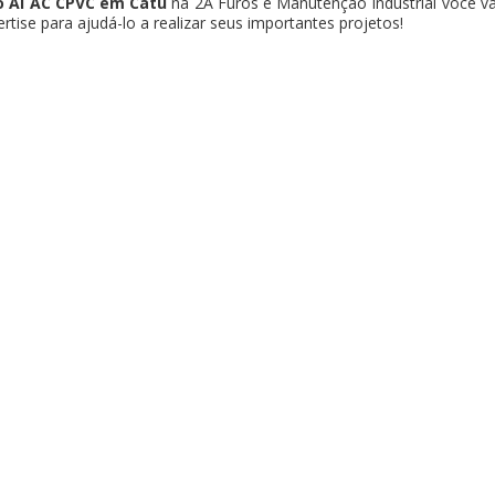
 AI AC CPVC em Catu
na 2A Furos e Manutenção Industrial você va
ise para ajudá-lo a realizar seus importantes projetos!