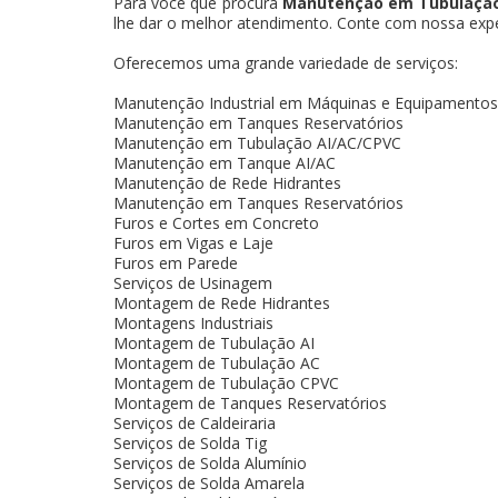
Para você que procura
Manutenção em Tubulação
lhe dar o melhor atendimento. Conte com nossa expert
Oferecemos uma grande variedade de serviços:
Manutenção Industrial em Máquinas e Equipamentos
Manutenção em Tanques Reservatórios
Manutenção em Tubulação AI/AC/CPVC
Manutenção em Tanque AI/AC
Manutenção de Rede Hidrantes
Manutenção em Tanques Reservatórios
Furos e Cortes em Concreto
Furos em Vigas e Laje
Furos em Parede
Serviços de Usinagem
Montagem de Rede Hidrantes
Montagens Industriais
Montagem de Tubulação AI
Montagem de Tubulação AC
Montagem de Tubulação CPVC
Montagem de Tanques Reservatórios
Serviços de Caldeiraria
Serviços de Solda Tig
Serviços de Solda Alumínio
Serviços de Solda Amarela