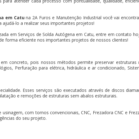
 para atender cada processo com pontualidade, qualidade, eficiência
na em Catu
na 2A Furos e Manutenção Industrial você vai encontra
ajudá-lo a realizar seus importantes projetos!
ada em Serviços de Solda Autógena em Catu, entre em contato ho
de forma eficiente nos importantes projetos de nossos clientes!
 em concreto, pois nossos métodos permite preservar estruturas
gios, Perfuração para elétrica, hidráulica e ar condicionado, Sistem
pecialidade. Esses serviços são executados através de discos dia
ilatação e remoções de estruturas sem abalos estruturais.
e usinagem, com tornos convencionais, CNC, Frezadora CNC e Frez
gências do seu projeto.