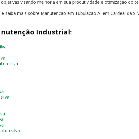
s objetivas visando melhoria em sua produtividade e otimização do t
o e saiba mais sobre Manutenção em Tubulação AI em Cardeal da Silv
nutenção Industrial:
ilva
lva
 da silva
a
va
silva
lva
va
va
l da silva