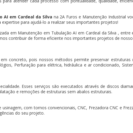
 para atender cada processo com pontualidade, qualidade, eficiência
 AI em Cardeal da Silva
na 2A Furos e Manutenção Industrial vo
xpertise para ajudá-lo a realizar seus importantes projetos!
zada em Manutenção em Tubulação AI em Cardeal da Silva , entre
os contribuir de forma eficiente nos importantes projetos de nossos
 em concreto, pois nossos métodos permite preservar estruturas
gios, Perfuração para elétrica, hidráulica e ar condicionado, Sistem
pecialidade. Esses serviços são executados através de discos dia
ilatação e remoções de estruturas sem abalos estruturais.
e usinagem, com tornos convencionais, CNC, Frezadora CNC e Frez
gências do seu projeto.