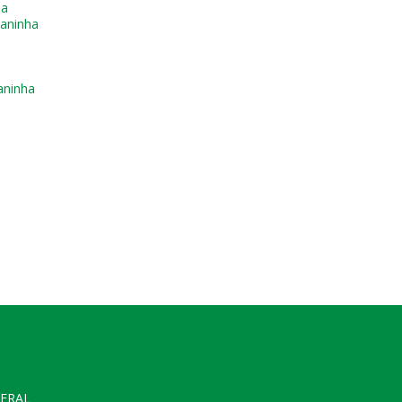
ha
ianinha
aninha
GERAL