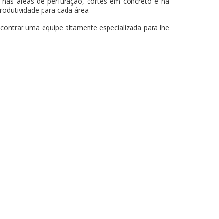
 nas áreas de perfuração, cortes em concreto e na
produtividade para cada área.
ncontrar uma equipe altamente especializada para lhe