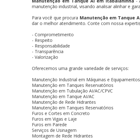
Manutenção em Tanque AI em Itabaianinha
-
manutenção industrial, visando analisar alinhar e gar
Para você que procura
Manutenção em Tanque AI
dar o melhor atendimento. Conte com nossa expertise
- Comprometimento
- Respeito
- Responsabilidade
- Transparência
- Valorização
Oferecemos uma grande variedade de serviços:
Manutenção Industrial em Máquinas e Equipamentos
Manutenção em Tanques Reservatórios
Manutenção em Tubulação AI/AC/CPVC
Manutenção em Tanque AI/AC
Manutenção de Rede Hidrantes
Manutenção em Tanques Reservatórios
Furos e Cortes em Concreto
Furos em Vigas e Laje
Furos em Parede
Serviços de Usinagem
Montagem de Rede Hidrantes