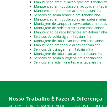
Manutencao em tubulacao cpvc em itabaianin
Manutencao em tubulacao ai ac cpvc em itaba
Manutencao em tanque ac em itabaianinha
Servicos de solda amarela em itabaianinha
Manutencao em tubulacao ac em itabaianinha
Montagem de tanques reservatorios em itabai
Montagem de rede hidrantes em itabaianinha
Manutencao de rede hidrantes em itabaianinha
Servicos de solda tig em itabaianinha
Montagem de tubulacao cpvc em itabaianinha
Manutencao em tanque ai em itabaianinha
Servicos de usinagem em itabaianinha
Montagem de tubulacao ac em itabaianinha
Servicos de solda autogena em itabaianinha
Servicos em rede hidrantes em itabaianinha
Nosso Trabalho É Fazer A Diferença
2A FUROS, CORTES, MANUTENÇÕES E SERVIÇOS DE SOLDA 