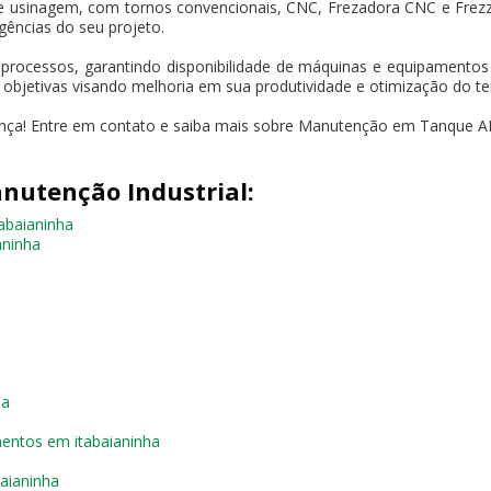
e usinagem, com tornos convencionais, CNC, Frezadora CNC e Frez
gências do seu projeto.
 processos, garantindo disponibilidade de máquinas e equipament
s objetivas visando melhoria em sua produtividade e otimização do t
ença! Entre em contato e saiba mais sobre Manutenção em Tanque AI 
nutenção Industrial:
abaianinha
aninha
ha
entos em itabaianinha
aianinha