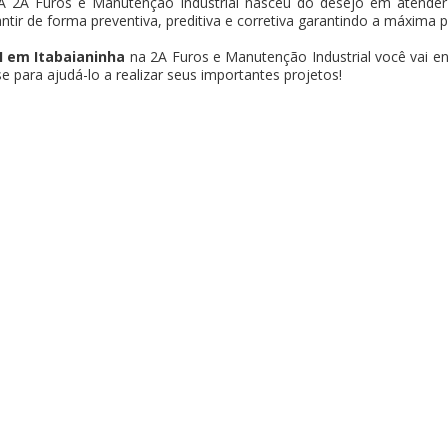
 A 2A Furos e Manutenção Industrial nasceu do desejo em atender
antir de forma preventiva, preditiva e corretiva garantindo a máxima 
 em Itabaianinha
na 2A Furos e Manutenção Industrial você vai e
 para ajudá-lo a realizar seus importantes projetos!