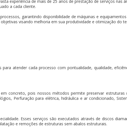
asta experiência de mais de 25 anos de prestação de serviços nas ár
uado a cada cliente.
 processos, garantindo disponibilidade de máquinas e equipament
s objetivas visando melhoria em sua produtividade e otimização do t
 para atender cada processo com pontualidade, qualidade, eficiência
 em concreto, pois nossos métodos permite preservar estruturas
gios, Perfuração para elétrica, hidráulica e ar condicionado, Sistem
pecialidade. Esses serviços são executados através de discos dia
ilatação e remoções de estruturas sem abalos estruturais.