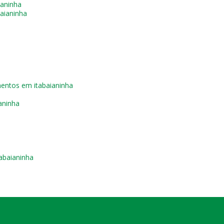
ianinha
aianinha
entos em itabaianinha
aninha
abaianinha