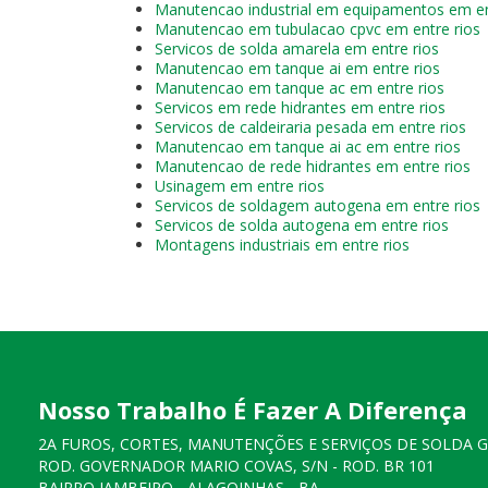
Manutencao industrial em equipamentos em en
Manutencao em tubulacao cpvc em entre rios
Servicos de solda amarela em entre rios
Manutencao em tanque ai em entre rios
Manutencao em tanque ac em entre rios
Servicos em rede hidrantes em entre rios
Servicos de caldeiraria pesada em entre rios
Manutencao em tanque ai ac em entre rios
Manutencao de rede hidrantes em entre rios
Usinagem em entre rios
Servicos de soldagem autogena em entre rios
Servicos de solda autogena em entre rios
Montagens industriais em entre rios
Nosso Trabalho É Fazer A Diferença
2A FUROS, CORTES, MANUTENÇÕES E SERVIÇOS DE SOLDA 
ROD. GOVERNADOR MARIO COVAS, S/N - ROD. BR 101
BAIRRO JAMBEIRO - ALAGOINHAS - BA