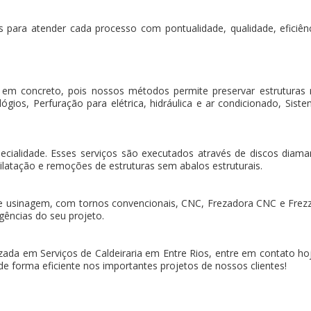
 para atender cada processo com pontualidade, qualidade, eficiência
 em concreto, pois nossos métodos permite preservar estruturas
gios, Perfuração para elétrica, hidráulica e ar condicionado, Sistem
pecialidade. Esses serviços são executados através de discos dia
ilatação e remoções de estruturas sem abalos estruturais.
e usinagem, com tornos convencionais, CNC, Frezadora CNC e Frez
gências do seu projeto.
da em Serviços de Caldeiraria em Entre Rios, entre em contato h
de forma eficiente nos importantes projetos de nossos clientes!