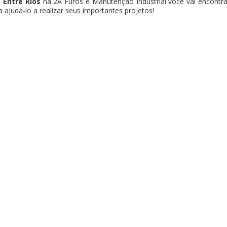
 Entre Rios
na 2A Furos e Manutenção Industrial você vai encontra
ajudá-lo a realizar seus importantes projetos!