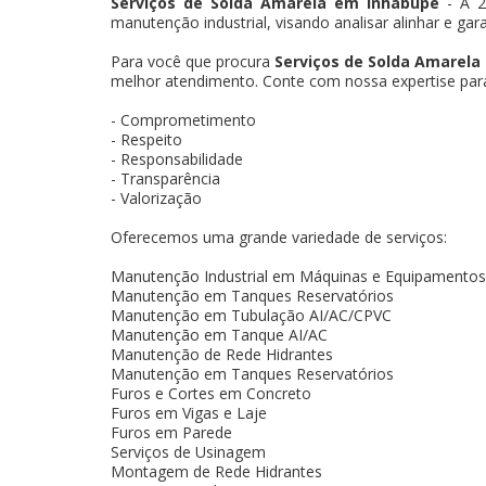
Serviços de Solda Amarela em Inhabupe
- A 2
manutenção industrial, visando analisar alinhar e gar
Para você que procura
Serviços de Solda Amarela
melhor atendimento. Conte com nossa expertise para 
- Comprometimento
- Respeito
- Responsabilidade
- Transparência
- Valorização
Oferecemos uma grande variedade de serviços:
Manutenção Industrial em Máquinas e Equipamentos
Manutenção em Tanques Reservatórios
Manutenção em Tubulação AI/AC/CPVC
Manutenção em Tanque AI/AC
Manutenção de Rede Hidrantes
Manutenção em Tanques Reservatórios
Furos e Cortes em Concreto
Furos em Vigas e Laje
Furos em Parede
Serviços de Usinagem
Montagem de Rede Hidrantes