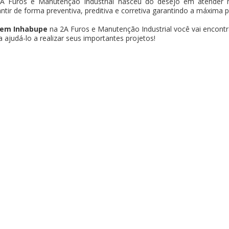
A Furos e Manutenção Industrial nasceu do desejo em atender n
antir de forma preventiva, preditiva e corretiva garantindo a máxima 
 em Inhabupe
na 2A Furos e Manutenção Industrial você vai encontr
ajudá-lo a realizar seus importantes projetos!