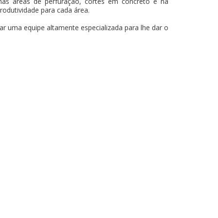
as áreas de perfuração, cortes em concreto e na
produtividade para cada área.
ar uma equipe altamente especializada para lhe dar o