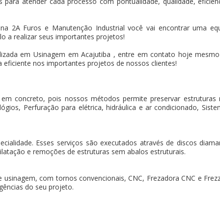
 para atender cada processo com pontualidade, qualidade, eficiência
a
na 2A Furos e Manutenção Industrial você vai encontrar uma equ
o a realizar seus importantes projetos!
zada em Usinagem em Acajutiba , entre em contato hoje mesmo 
 eficiente nos importantes projetos de nossos clientes!
 em concreto, pois nossos métodos permite preservar estruturas
gios, Perfuração para elétrica, hidráulica e ar condicionado, Sistem
pecialidade. Esses serviços são executados através de discos dia
ilatação e remoções de estruturas sem abalos estruturais.
e usinagem, com tornos convencionais, CNC, Frezadora CNC e Frez
gências do seu projeto.