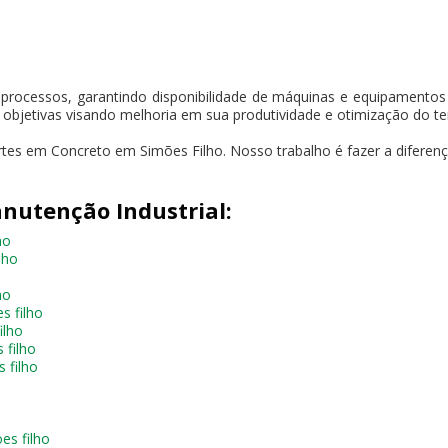
 processos, garantindo disponibilidade de máquinas e equipament
s objetivas visando melhoria em sua produtividade e otimização do t
tes em Concreto em Simões Filho. Nosso trabalho é fazer a diferenç
nutenção Industrial:
ho
lho
ho
s filho
ilho
 filho
 filho
es filho