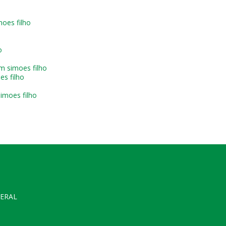
oes filho
o
m simoes filho
s filho
o
imoes filho
GERAL