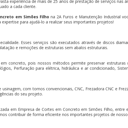
asta experiência de mais de 25 anos de prestação de serviços nas ár
uado a cada cliente.
ncreto em Simões Filho
na 2A Furos e Manutenção Industrial voc
xpertise para ajudá-lo a realizar seus importantes projetos!
pecialidade. Esses serviços são executados através de discos dia
ilatação e remoções de estruturas sem abalos estruturais.
 em concreto, pois nossos métodos permite preservar estruturas
gios, Perfuração para elétrica, hidráulica e ar condicionado, Sistem
e usinagem, com tornos convencionais, CNC, Frezadora CNC e Frez
gências do seu projeto.
zada em Empresa de Cortes em Concreto em Simões Filho, entre
os contribuir de forma eficiente nos importantes projetos de nossos