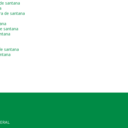
 de santana
a
ra de santana
tana
de santana
antana
de santana
antana
GERAL