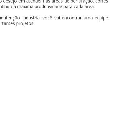
o desejo em atender nas áreas de perfuração, cortes
rantindo a máxima produtividade para cada área.
utenção Industrial você vai encontrar uma equipe
rtantes projetos!