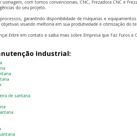
e usinagem, com tornos convencionais, CNC, Frezadora CNC e Frez
gências do seu projeto.
 processos, garantindo disponibilidade de máquinas e equipament
s objetivas visando melhoria em sua produtividade e otimização do t
ença! Entre em contato e saiba mais sobre Empresa que Faz Furos e 
nutenção Industrial:
na
ana
antana
ntana
a
eira de santana
ana
santana
a
 santana