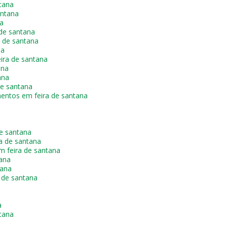
tana
antana
a
de santana
a de santana
na
ira de santana
ana
ana
de santana
entos em feira de santana
e santana
a de santana
m feira de santana
ana
tana
 de santana
a
tana