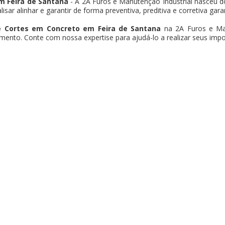
m Feira de Santana
- A 2A Furos e Manutenção Industrial nasceu d
isar alinhar e garantir de forma preventiva, preditiva e corretiva ga
e Cortes em Concreto em Feira de Santana
na 2A Furos e Man
mento. Conte com nossa expertise para ajudá-lo a realizar seus impo