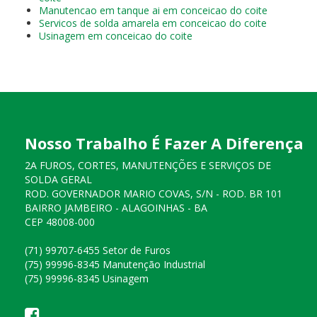
Manutencao em tanque ai em conceicao do coite
Servicos de solda amarela em conceicao do coite
Usinagem em conceicao do coite
Nosso Trabalho É Fazer A Diferença
2A FUROS, CORTES, MANUTENÇÕES E SERVIÇOS DE
SOLDA GERAL
ROD. GOVERNADOR MARIO COVAS, S/N - ROD. BR 101
BAIRRO JAMBEIRO - ALAGOINHAS - BA
CEP 48008-000
(71) 99707-6455 Setor de Furos
(75) 99996-8345 Manutenção Industrial
(75) 99996-8345 Usinagem