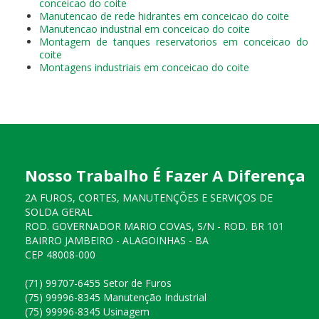
conceicao do coite
Manutencao de rede hidrantes em conceicao do coite
Manutencao industrial em conceicao do coite
Montagem de tanques reservatorios em conceicao do
coite
Montagens industriais em conceicao do coite
Nosso Trabalho É Fazer A Diferença
2A FUROS, CORTES, MANUTENÇÕES E SERVIÇOS DE
SOLDA GERAL
ROD. GOVERNADOR MARIO COVAS, S/N - ROD. BR 101
BAIRRO JAMBEIRO - ALAGOINHAS - BA
CEP 48008-000
(71) 99707-6455 Setor de Furos
(75) 99996-8345 Manutenção Industrial
(75) 99996-8345 Usinagem