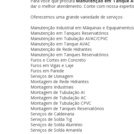
Para você que procura
Manutenção em Tanque AC
dar o melhor atendimento. Conte com nossa expertise
Oferecemos uma grande variedade de serviços:
Manutenção Industrial em Máquinas e Equipamentos
Manutenção em Tanques Reservatórios
Manutenção em Tubulação AI/AC/CPVC
Manutenção em Tanque AI/AC
Manutenção de Rede Hidrantes
Manutenção em Tanques Reservatórios
Furos e Cortes em Concreto
Furos em Vigas e Laje
Furos em Parede
Serviços de Usinagem
Montagem de Rede Hidrantes
Montagens Industriais
Montagem de Tubulação AI
Montagem de Tubulação AC
Montagem de Tubulação CPVC
Montagem de Tanques Reservatórios
Serviços de Caldeiraria
Serviços de Solda Tig
Serviços de Solda Alumínio
Serviços de Solda Amarela