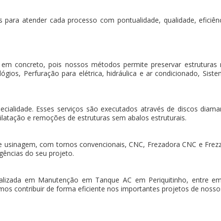
 para atender cada processo com pontualidade, qualidade, eficiência
 em concreto, pois nossos métodos permite preservar estruturas
gios, Perfuração para elétrica, hidráulica e ar condicionado, Sistem
pecialidade. Esses serviços são executados através de discos dia
ilatação e remoções de estruturas sem abalos estruturais.
e usinagem, com tornos convencionais, CNC, Frezadora CNC e Frez
gências do seu projeto.
lizada em Manutenção em Tanque AC em Periquitinho, entre e
os contribuir de forma eficiente nos importantes projetos de nossos