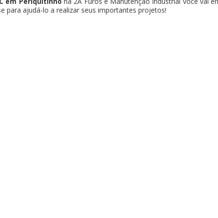
 em Periquitinho
na 2A Furos e Manutenção Industrial você vai en
 para ajudá-lo a realizar seus importantes projetos!