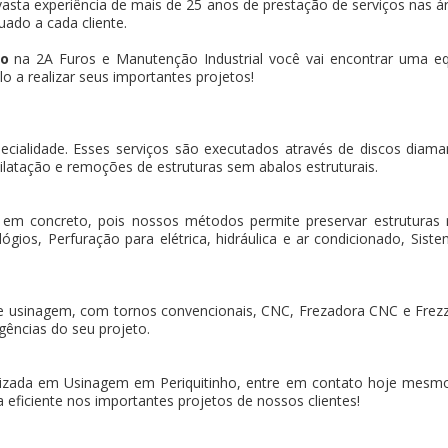
asta experiência de mais de 25 anos de prestação de serviços nas ár
uado a cada cliente.
ho
na 2A Furos e Manutenção Industrial você vai encontrar uma equ
o a realizar seus importantes projetos!
pecialidade. Esses serviços são executados através de discos dia
ilatação e remoções de estruturas sem abalos estruturais.
 em concreto, pois nossos métodos permite preservar estruturas
gios, Perfuração para elétrica, hidráulica e ar condicionado, Sistem
e usinagem, com tornos convencionais, CNC, Frezadora CNC e Frez
gências do seu projeto.
zada em Usinagem em Periquitinho, entre em contato hoje mesmo 
 eficiente nos importantes projetos de nossos clientes!