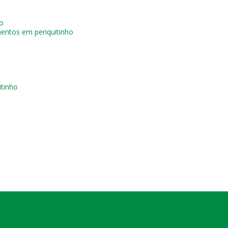
ho
entos em periquitinho
itinho