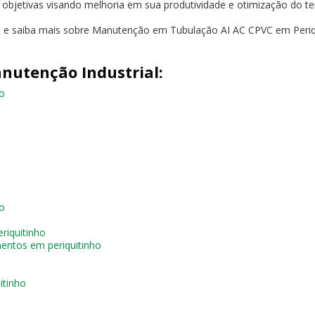
s objetivas visando melhoria em sua produtividade e otimização do t
to e saiba mais sobre Manutenção em Tubulação AI AC CPVC em Periq
nutenção Industrial:
o
ho
riquitinho
entos em periquitinho
itinho