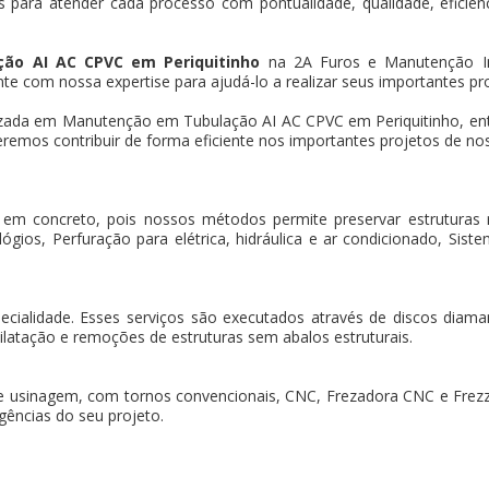
 para atender cada processo com pontualidade, qualidade, eficiência
ão AI AC CPVC em Periquitinho
na 2A Furos e Manutenção Ind
te com nossa expertise para ajudá-lo a realizar seus importantes pr
zada em Manutenção em Tubulação AI AC CPVC em Periquitinho, en
remos contribuir de forma eficiente nos importantes projetos de nos
 em concreto, pois nossos métodos permite preservar estruturas
gios, Perfuração para elétrica, hidráulica e ar condicionado, Sistem
pecialidade. Esses serviços são executados através de discos dia
ilatação e remoções de estruturas sem abalos estruturais.
e usinagem, com tornos convencionais, CNC, Frezadora CNC e Frez
gências do seu projeto.