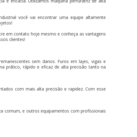
 e eficácia. Utilizamos máquina perfuratriz de alta
ustrial você vai encontrar uma equipe altamente
ojetos!
tre em contato hoje mesmo e conheça as vantagens
sos clientes!
 remanescentes sem danos. Furos em lajes, vigas e
a prático, rápido e eficaz de alta precisão tanto na
mantados com mais alta precisão e rapidez. Com esse
za comum, e outros equipamentos com profissionais