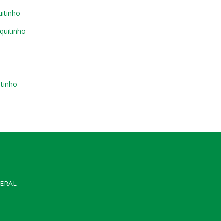
itinho
quitinho
itinho
GERAL