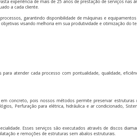
asta experiência de mais de 25 anos de prestação de serviços nas ár
uado a cada cliente.
 processos, garantindo disponibilidade de máquinas e equipament
s objetivas visando melhoria em sua produtividade e otimização do t
 para atender cada processo com pontualidade, qualidade, eficiência
 em concreto, pois nossos métodos permite preservar estruturas
gios, Perfuração para elétrica, hidráulica e ar condicionado, Sistem
pecialidade. Esses serviços são executados através de discos dia
ilatação e remoções de estruturas sem abalos estruturais.