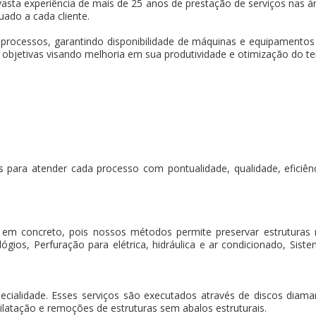
asta experiência de mais de 25 anos de prestação de serviços nas ár
uado a cada cliente.
 processos, garantindo disponibilidade de máquinas e equipament
s objetivas visando melhoria em sua produtividade e otimização do t
 para atender cada processo com pontualidade, qualidade, eficiência
 em concreto, pois nossos métodos permite preservar estruturas
gios, Perfuração para elétrica, hidráulica e ar condicionado, Sistem
pecialidade. Esses serviços são executados através de discos dia
ilatação e remoções de estruturas sem abalos estruturais.