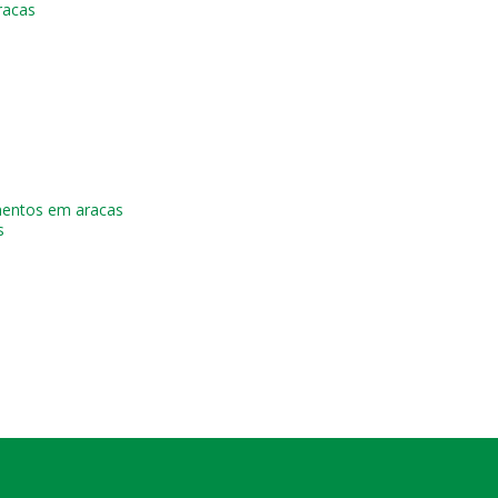
racas
mentos em aracas
s